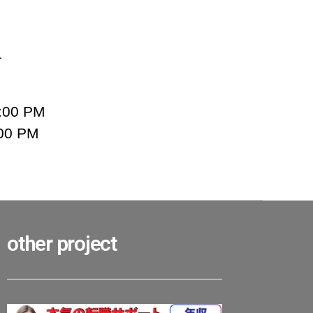
1
:00 PM
00 PM
other project