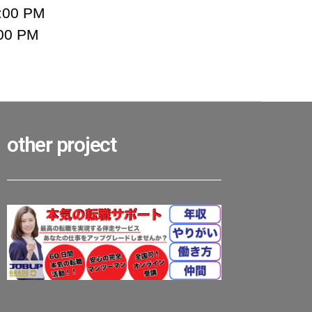
:00 PM
00 PM
other project