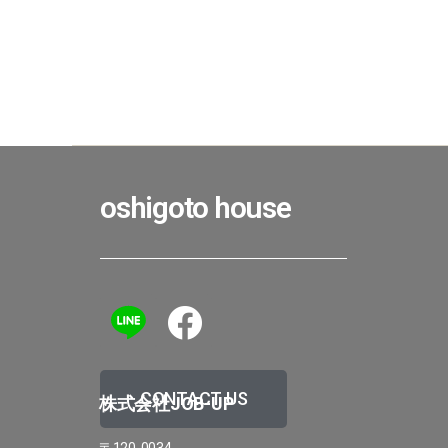
oshigoto house
CONTACT US
株式会社JOB-UP
〒120-0034