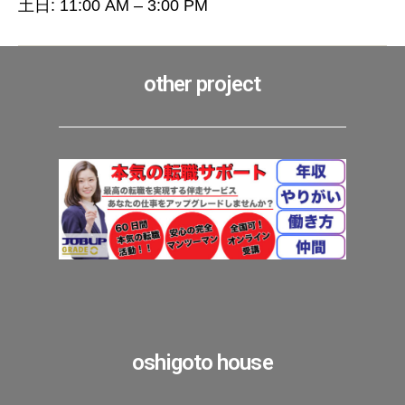
土日: 11:00 AM – 3:00 PM
other project
oshigoto house