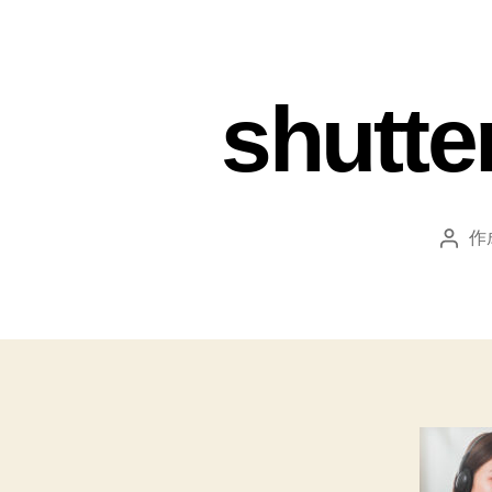
shutte
作