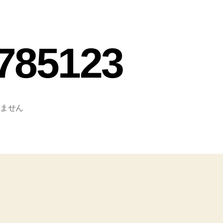
4785123
ません